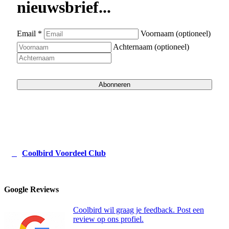
nieuwsbrief...
Tegen vlooien en mijten
(2)
Tegen wespen en hoornaars
(7)
OUTLET
1
Email *
Voornaam (optioneel)
Achternaam (optioneel)
Abonneren
Coolbird Voordeel Club
Google Reviews
Coolbird wil graag je feedback. Post een
review op ons profiel.