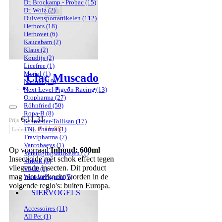
Dr. Brockamp - Probac
(15)
Dr. Wolz
(2)
Duivensportartikelen
(112)
Herbots
(18)
Herbovet
(6)
Kaucabam
(2)
Klaus
(2)
Koudijs
(2)
Licefree
(1)
Merial
(1)
Clac Muscado
Natural
(19)
vliegende insecten
Next Level Pigeon Racing
(13)
Oropharma
(27)
Röhnfried
(50)
Ropa-B
(8)
€ 11,31
Prijs
Schroeder-Tollisan
(17)
€ 11,08
TNL Pharma
(1)
Ledenprijs
Travipharma
(7)
Vanrobaeys
(1)
Op voorraad
Inhoud: 600ml
Verenigingsartikelen
(1)
Insecticide met schok effect tegen
Virkon
(3)
vliegende insecten. Dit product
VMD
(1)
mag niet verkocht worden in de
WonderPigeon
(7)
volgende regio's: buiten Europa.
SIERVOGELS
Accessoires
(11)
All Pet
(1)